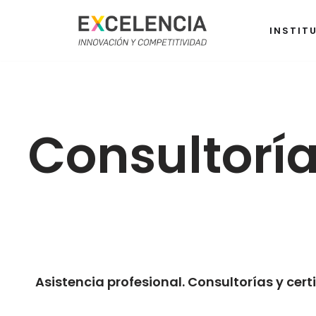
INSTIT
Saltar
al
contenido
Consultorí
Asistencia profesional. Consultorías y cert