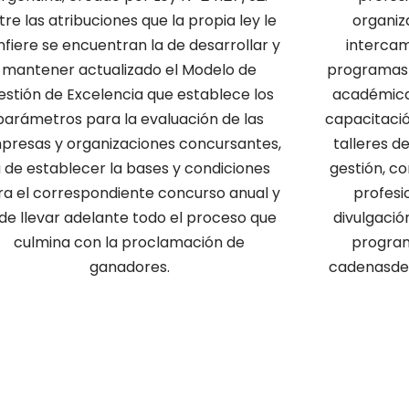
tre las atribuciones que la propia ley le
organiz
nfiere se encuentran la de desarrollar y
intercam
mantener actualizado el Modelo de
programas 
estión de Excelencia que establece los
académica
parámetros para la evaluación de las
capacitació
presas y organizaciones concursantes,
talleres d
a de establecer la bases y condiciones
gestión, c
ra el correspondiente concurso anual y
profesi
 de llevar adelante todo el proceso que
divulgació
culmina con la proclamación de
program
ganadores.
cadenasde 