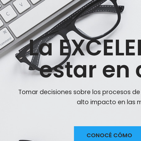
La EXCEL
estar en
Tomar decisiones sobre los procesos de 
alto impacto en las 
CONOCÉ CÓMO